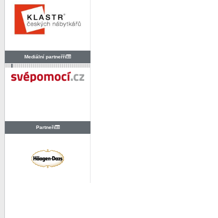
Mediální partneřři
Partneři