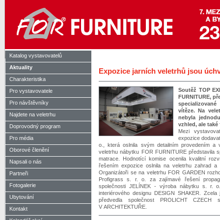
Katalog vystavovatelů
Aktuality
Expozice jarních veletrhů jsou úchva
Charakteristika
Soutěž TOP EX
Pro vystavovatele
FURNITURE, pře
Pro návštěvníky
specializova
vítěze. Na vel
Najdete na veletrhu
nebyla jednodu
vzhled, ale tak
Doprovodný program
Mezi vystavova
Pro média
expozice dodavate
o., která oslnila svým detailním provedením a
Oborové členění
veletrhu nábytku FOR FURNITURE představila spo
matrace. Hodnotící komise ocenila kvalitní rozv
Napsali o nás
řešením expozice oslnila na veletrhu zahrad a
Organizátoři se na veletrhu FOR GARDEN rozhodl
Partneři
Profigrass s. r. o. za zajímavé řešení propag
Fotogalerie
společnosti JELÍNEK - výroba nábytku s. r. o.
interiérového designu DESIGN SHAKER. Zcela je
Ubytování
předvedla společnost PROLICHT CZECH s
V ARCHITEKTUŘE.
Kontakt