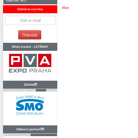
Kalendář akcí
Více
Odebírat novinky
Místo konání -
LETŇANY
Záštita
Odborní partneři