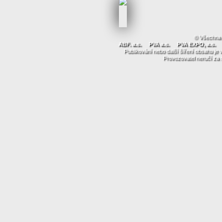
© Všechna 
ABF. a.s.
PVA a.s.
PVA EXPO, a.s.
Publikování nebo další šíření obsahu j
Provozovatel neručí za 