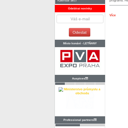
Kalendář akcí
programů. Hl
Odebírat novinky
Více
Místo konání -
LETŇANY
Auspices
Professional partners