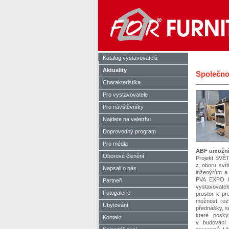
Katalog vystavovatelů
Aktuality
Společno
Charakteristika
Pro vystavovatele
Pro návštěvníky
Najdete na veletrhu
Doprovodný program
Pro média
ABF umožní
Oborové členění
Projekt SVĚ
z oboru svít
Napsali o nás
inženýrům a 
PVA EXPO PR
Partneři
vystavovatel
Fotogalerie
prostor k pr
možnost roz
Ubytování
přednášky, s
které posky
Kontakt
v budování