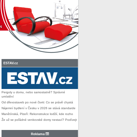
N
ESTAV.cz
Pergoly u domu, nebo samostatně? Správné
umístění
Od dřevostaveb po nové čtvrti: Co se právě chystá
Nájemní bydlení v Česku v 2026 se stává standarde
Manětínská, Plzeň: Rekonstrukce lodžií, kde rozho
Že už se pořádné venkovské domy nestaví? Podívejt
Reklama