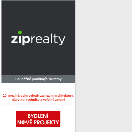
Souběžně probíhající veletrhy
10. mezinárodní veletrh zahradní architektury,
nábytku, techniky a veřejné zeleně