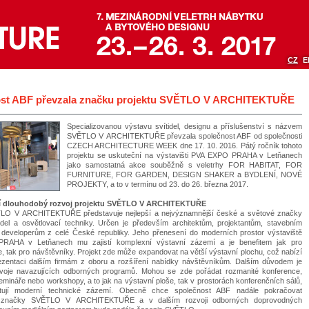
CZ
E
st ABF převzala značku projektu SVĚTLO V ARCHITEKTUŘE
Specializovanou výstavu svítidel, designu a příslušenství s názvem
SVĚTLO V ARCHITEKTUŘE převzala společnost ABF od společnosti
CZECH ARCHITECTURE WEEK dne 17. 10. 2016. Pátý ročník tohoto
projektu se uskuteční na výstavišti PVA EXPO PRAHA v Letňanech
jako samostatná akce souběžně s veletrhy FOR HABITAT, FOR
FURNITURE, FOR GARDEN, DESIGN SHAKER a BYDLENÍ, NOVÉ
PROJEKTY, a to v termínu od 23. do 26. března 2017.
 dlouhodobý rozvoj projektu SVĚTLO V ARCHITEKTUŘE
TLO V ARCHITEKTUŘE představuje nejlepší a nejvýznamnější české a světové značky
idel a osvětlovací techniky. Určen je především architektům, projektantům, stavebním
developerům z celé České republiky. Jeho přenesení do moderních prostor výstaviště
AHA v Letňanech mu zajistí komplexní výstavní zázemí a je benefitem jak pro
e, tak pro návštěvníky. Projekt zde může expandovat na větší výstavní plochu, což nabízí
ezentaci dalším firmám z oboru a rozšíření nabídky návštěvníkům. Dalším důvodem je
voje navazujících odborných programů. Mohou se zde pořádat rozmanité konference,
emináře nebo workshopy, a to jak na výstavní ploše, tak v prostorách konferenčních sálů,
tují moderní technické zázemí. Obecně chce společnost ABF nadále pokračovat
 značky SVĚTLO V ARCHITEKTUŘE a v dalším rozvoji odborných doprovodných