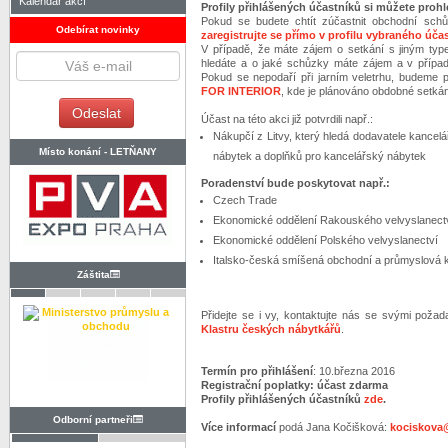
Kalendář akcí
Profily přihlášených účastníků si můžete proh
Pokud se budete chtít zúčastnit obchodní schů
Odebírat novinky
zaregistrujte se přímo v profilu vybraného úča
V případě, že máte zájem o setkání s jiným typ
hledáte a o jaké schůzky máte zájem a v případ
Pokud se nepodaří při jarním veletrhu, budeme p
FOR INTERIOR
, kde je plánováno obdobné setkán
Účast na této akci již potvrdili např.:
Nákupčí z Litvy, který hledá dodavatele kance
Místo konání -
LETŇANY
nábytek a doplňků pro kancelářský nábytek
Poradenství bude poskytovat např.:
Czech Trade
Ekonomické oddělení Rakouského velvyslanectv
Ekonomické oddělení Polského velvyslanectví
Italsko-česká smíšená obchodní a průmyslová
Záštita
Přidejte se i vy, kontaktujte nás se svými požad
Klastru českých nábytkářů
.
Termín pro přihlášení
: 10.března 2016
Registrační poplatky: účast zdarma
Profily přihlášených účastníků
zde
.
Odborní partneři
Více informací
podá Jana Kočišková:
kociskova