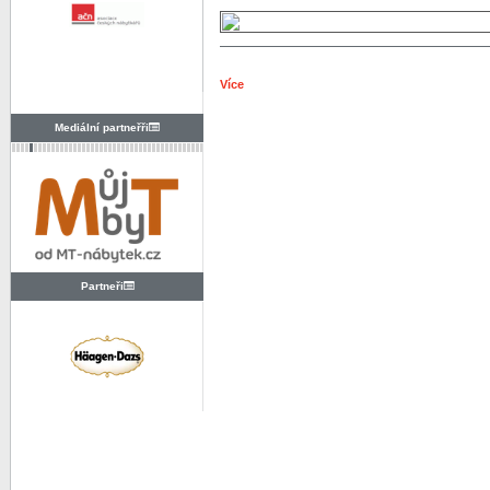
Více
Mediální partneřři
Partneři