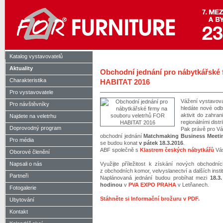
Katalog vystavovatelů
Aktuality
Obchodní jednání pro nábytkářské 
Charakteristika
HABITAT 2016
Pro vystavovatele
Vážení vystavova
Pro návštěvníky
hledáte nové odb
aktivit do zahran
Najdete na veletrhu
regionálními dist
Doprovodný program
Pak právě pro Vá
obchodní jednání
Matchmaking Business Meeti
Pro média
se budou konat
v pátek 18.3.2016
.
ABF společně s
Klastrem českých nábytkářů
Vá
Oborové členění
Napsali o nás
Využijte příležitost k získání nových obchodní
z obchodních komor, velvyslanectví a dalších instit
Partneři
Naplánovaná jednání budou probíhat mezi
18.3
hodinou
v
PVA EXPO PRAHA
v Letňanech.
Fotogalerie
Stáhněte si Informační brožuru v PDF.
Ubytování
Kontakt