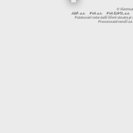
© Všechna 
ABF. a.s.
PVA a.s.
PVA EXPO, a.s.
Publikování nebo další šíření obsahu j
Provozovatel neručí za 