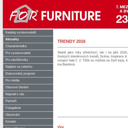
Katalog vystavovatelů
Aktuality
TRENDY 2016
Charakteristika
Stejně jako roky předchozí, tak i na jaře 2016
Pro vystavovatele
českých interiérových trendů Scéna: Inspirace &
Pro návštěvníky
vstupní hale č. 2. Těšit se můžete na čtyři styly,
Iva Bastlová.
Najdete na veletrhu
Doprovodný program
Pro média
Oborové členění
Napsali o nás
Partneři
Fotogalerie
Ubytování
Kontakt
Více