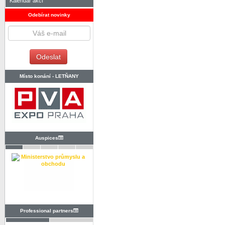
Kalendář akcí
Odebírat novinky
Místo konání -
LETŇANY
Auspices
Professional partners