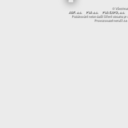
© Všechna 
ABF. a.s.
PVA a.s.
PVA EXPO, a.s.
Publikování nebo další šíření obsahu j
Provozovatel neručí za 