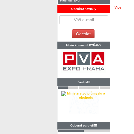
Kalendář akcí
Více
Odebírat novinky
Místo konání -
LETŇANY
Záštita
Odborní partneři