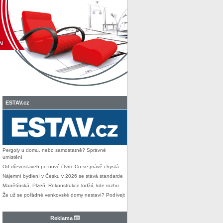
N
ESTAV.cz
Pergoly u domu, nebo samostatně? Správné
umístění
Od dřevostaveb po nové čtvrti: Co se právě chystá
Nájemní bydlení v Česku v 2026 se stává standarde
Manětínská, Plzeň: Rekonstrukce lodžií, kde rozho
Že už se pořádné venkovské domy nestaví? Podívejt
Reklama