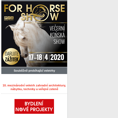
Souběžně probíhající veletrhy
10. mezinárodní veletrh zahradní architektury,
nábytku, techniky a veřejné zeleně