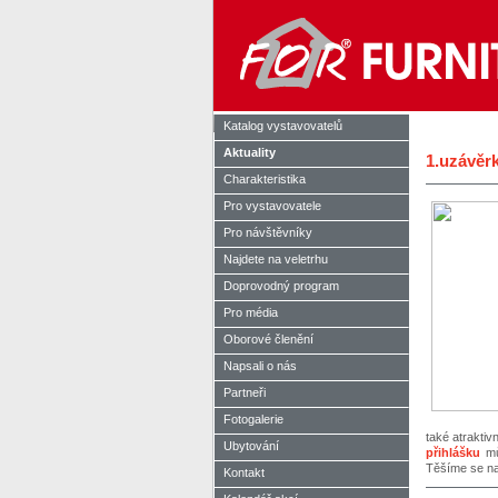
Katalog vystavovatelů
Aktuality
1.uzávěrk
Charakteristika
Pro vystavovatele
Pro návštěvníky
Najdete na veletrhu
Doprovodný program
Pro média
Oborové členění
Napsali o nás
Partneři
Fotogalerie
také atraktiv
Ubytování
přihlášku
můž
Těšíme se na
Kontakt