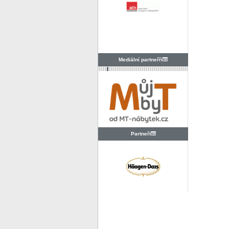
Mediální partneřři
Partneři