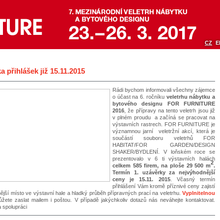
CZ
E
a přihlášek již 15.11.2015
Rádi bychom informovali všechny zájemce
o účast na 6. ročníku
veletrhu nábytku a
bytového designu FOR FURNITURE
2016
, že přípravy na tento veletrh jsou již
v plném proudu a začíná se pracovat na
výstavních rastrech. FOR FURNITURE je
významnou jarní veletržní akcí, která je
součástí souboru veletrhů FOR
HABITAT/FOR GARDEN/DESIGN
SHAKER/BYDLENÍ. V loňském roce se
prezentovalo v 6 ti výstavních halách
2
celkem 585 firem, na ploše 29 500 m
.
Termín 1. uzávěrky za nejvýhodnější
ceny je 15.11. 2015
. Včasný termín
přihlášení Vám kromě příznivé ceny zajistí
nější místo ve výstavní hale a hladký průběh přípravných prací na veletrhu.
Vyplnitelnou
ete zaslat mailem i poštou. V případě jakýchkoliv dotazů nás neváhejte kontaktovat.
 spolupráci